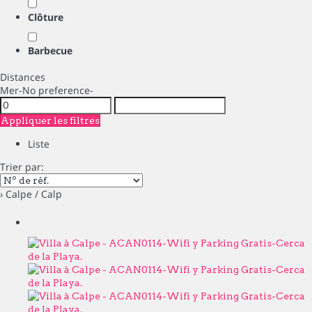
Clôture
Barbecue
Distances
Mer
-No preference-
Appliquer les filtres
Liste
Trier par:
› Calpe / Calp