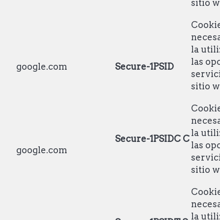
sitio 
Cooki
necesa
la util
las op
google.com
Secure-1PSID
servic
sitio 
Cooki
necesa
la util
Secure-1PSIDC
C
las op
google.com
servic
sitio 
Cooki
necesa
la util