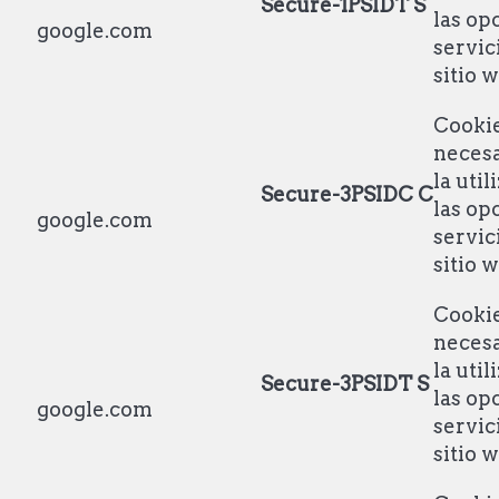
Secure-1PSIDT
S
las op
google.com
servic
sitio 
Cooki
necesa
la util
Secure-3PSIDC
C
las op
google.com
servic
sitio 
Cooki
necesa
la util
Secure-3PSIDT
S
las op
google.com
servic
sitio 