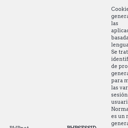
Cooki
gener
las
aplica
basada
lengua
Se tra
identi
de pro
genera
para 
las va
sesión
usuari
Norma
es un
genera