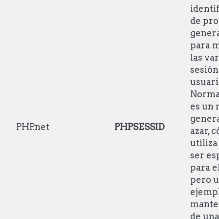
identi
de pro
genera
para 
las va
sesión
usuari
Norma
es un
genera
PHP.net
PHPSESSID
azar, 
utiliz
ser es
para el
pero 
ejempl
mante
de una