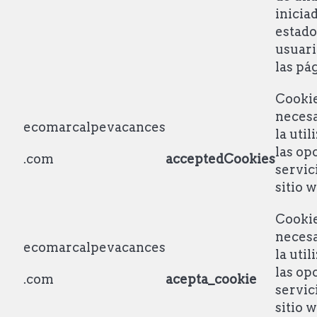
iniciad
estado
usuari
las pá
Cooki
necesa
ecomarcalpevacances
la util
las op
.com
acceptedCookies
servic
sitio 
Cooki
necesa
ecomarcalpevacances
la util
las op
.com
acepta_cookie
servic
sitio 