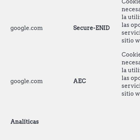
Cooki
necesa
la util
las op
google.com
Secure-ENID
servic
sitio 
Cooki
necesa
la util
las op
google.com
AEC
servic
sitio 
Analíticas