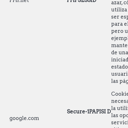
PHP.net
PHPSESSID
azar, 
utiliz
ser es
para el
pero 
ejempl
mante
de una
iniciad
estado
usuari
las pá
Cooki
necesa
la util
Secure-1PAPISI
D
las op
google.com
servic