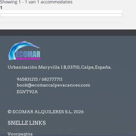
Showing 1 - 1 van 1 accommodaties
1
Urbanización Maryvilla 1 B,03710, Calpe, España.
965831215
/
682777711
book@ecomarcalpevacances.com
EGVT92A
© ECOMAR ALQUILERES S.L. 2026
SNELLE LINKS
Voorpagina