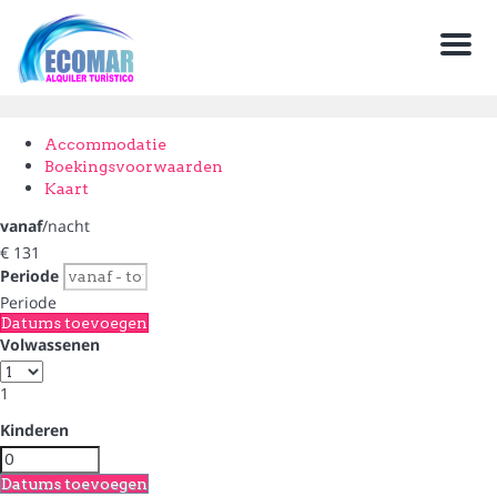
Men
Accommodatie
Boekingsvoorwaarden
Kaart
vanaf
/nacht
€ 131
Periode
Periode
Datums toevoegen
Volwassenen
1
Kinderen
Datums toevoegen