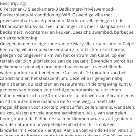
Beschrijving:
6 Personen-3 Slaapkamers-3 Badkamers-Privézwembad-
Parkeerplaats-Airconditioning-Wifi. Geweldige villa met
privézwembad voor 6 personen. Moderne villa gelegen in de
Urbanisatie Maryvilla, zeer mooi ingericht, met 3 slaapkamers, 3
badkamers, woonkamer en keuken. Zeezicht, zwembad, barbecue
en airconditioning.
Gelegen in een rustige zone van de Maryvilla urbanisatie in Calpe.
Een rustig villacomplex bekend om zijn uitzichten en charme,
gelegen op ongeveer 3 km van het centrum van Calpe, op een
terrein dat zich uitstrekt tot aan de zeekant. Bovendien wordt het
gekenmerkt door zijn prachtige baaien waar u verschillende
watersporten kunt beoefenen. Op slechts 10 minuten van het
zandstrand en het stadscentrum. Deze villa is gelegen nabij
tennisbanen, duikscholen en restaurants. In de omgeving kunt u
genieten van bossen en prachtige panoramische uitzichten.
Calpe bevindt zich op 60 km van de Luchthaven van Alicante en is
in 40 minuten bereikbaar via de A7-snelweg. U heeft alle
mogelijkheden voor sporten: windsurfen, zeilen, tennis, wandelen,
duiken, vissen en vele andere activiteiten. Als u van wandelen
houdt, kunt u de Peñón de Ifach beklimmen waar u zult genieten
van de natuur en onvergetelijke uitzichten. Er is ook een
kinderkermis voor de kleintjes. Aan de voet van de Peñón vindt u
ruïnes en de baden van de koningin naast de zee. Op 25 km van