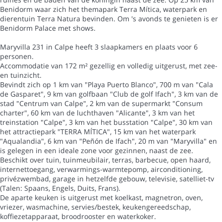
Benidorm waar zich het themapark Terra Mítica, waterpark en
dierentuin Terra Natura bevinden. Om 's avonds te genieten is er
Benidorm Palace met shows.
Maryvilla 231 in Calpe heeft 3 slaapkamers en plaats voor 6
personen.
Accommodatie van 172 m² gezellig en volledig uitgerust, met zee-
en tuinzicht.
Bevindt zich op 1 km van "Playa Puerto Blanco", 700 m van "Cala
de Gasparet", 9 km van golfbaan "Club de golf Ifach", 3 km van de
stad "Centrum van Calpe", 2 km van de supermarkt "Consum
charter", 60 km van de luchthaven "Alicante", 3 km van het
treinstation "Calpe", 3 km van het busstation "Calpe", 30 km van
het attractiepark "TERRA MÍTICA", 15 km van het waterpark
"Aqualandia", 6 km van "Peñón de Ifach", 20 m van "Maryvilla" en
is gelegen in een ideale zone voor gezinnen, naast de zee.
Beschikt over tuin, tuinmeubilair, terras, barbecue, open haard,
internettoegang, verwarmings-warmtepomp, airconditioning,
privézwembad, garage in hetzelfde gebouw, televisie, satelliet-tv
(Talen: Spaans, Engels, Duits, Frans).
De aparte keuken is uitgerust met koelkast, magnetron, oven,
vriezer, wasmachine, servies/bestek, keukengereedschap,
koffiezetapparaat, broodrooster en waterkoker.