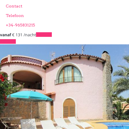
Contact
Telefoon
+34-965831215
vanaf
€ 131
/nacht
Periode
Periode